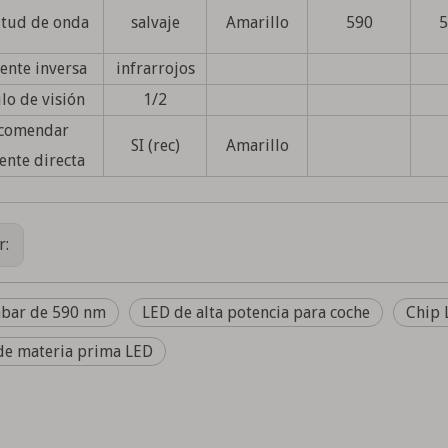
itud de onda
salvaje
Amarillo
590
5
ente inversa
infrarrojos
lo de visión
1/2
comendar
SI (rec)
Amarillo
ente directa
r:
bar de 590 nm
LED de alta potencia para coche
Chip 
 de materia prima LED