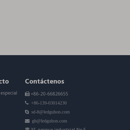
cto
Contáctenos
especial
+86-20-66826655


+86-139-03014230

sd-8@ledguhon.com

gh@ledguhon.com
3F, parque industrial No.5
