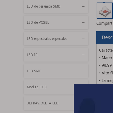
LED de cerámica SMD
LED de VCSEL
Comparti
Desc
LED espectrales especiales
Caracter
LED IR
• Mater
• 99,99
LED SMD
• Alto 
• La me
Módulo COB
• Solda
• Más e
• Funci
ULTRAVIOLETA LED
• Luz i