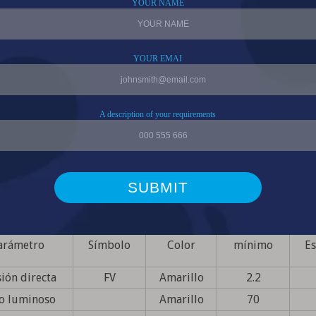
iones Típicas:
 de lectura (coche, autobús, avión)
il (linterna, bicicleta)
 de techo/luces de techo
ativo/Entretenimiento
dos/ Seguridad/ Jardín
tectura Comercial y Residencial Interior/Exterior
arámetro
Símbolo
Color
mínimo
Es
ión directa
FV
Amarillo
2.2
jo luminoso
Amarillo
70