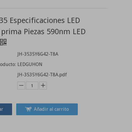
5 Especificaciones LED
 prima Piezas 590nm LED
JH-3535Y6G42-T8A
roducto:
LEDGUHON
JH-3535Y6G42-T8A.pdf
ar
Añadir al carrito