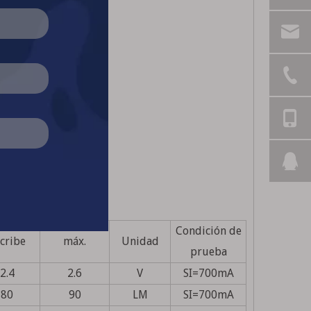
Condición de
cribe
máx.
Unidad
prueba
2.4
2.6
V
SI=700mA
80
90
LM
SI=700mA