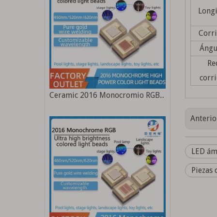
Long
Corri
Ángu
Re
corri
Ceramic 2016 Monocromio RGB 9W Alta potencia Ultra High Brillo Piscina Fuente de luz Fuente de luz de color especial
Anterio
LED ám
Piezas