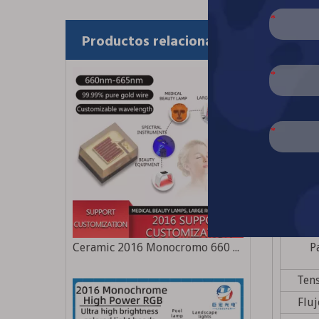
Productos relacionados
Aplicac
• Luces
• Portát
• Luces
• Decor
• Bolar
• Arqui
Datos:
Ceramic 2016 Monocromo 660 nm Fuente de luz LED de belleza de alta potencia de alta potencia
P
Tens
Flu