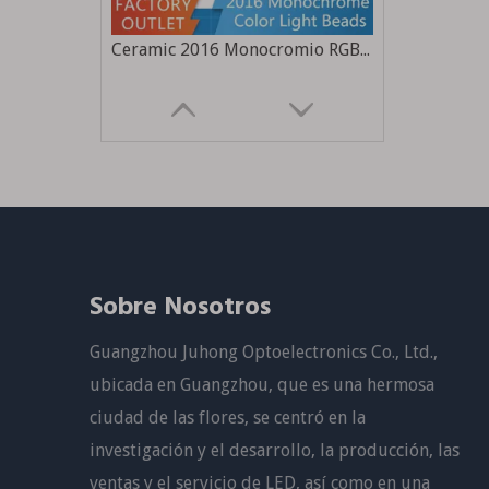
Ceramic 2016 Monocromio RGB 3W Alta potencia Ultra High Brillo Piscina Fuente de luz de luz Fuente de luz especial
Sobre Nosotros
Guangzhou Juhong Optoelectronics Co., Ltd.,
Fabricantes al por mayor 5050 4-en-1 lámpara de belleza médica perlas instrumento de belleza gran fila de perlas de lámpara rojo amarillo azul tratamiento de luz instrumento fuente de luz
ubicada en Guangzhou, que es una hermosa
ciudad de las flores, se centró en la
investigación y el desarrollo, la producción, las
ventas y el servicio de LED, así como en una