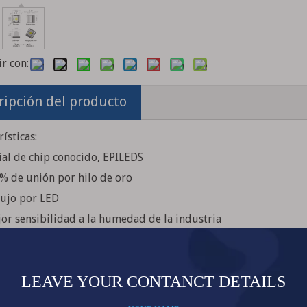
r con:
ripción del producto
ísticas:
ial de chip conocido, EPILEDS
 % de unión por hilo de oro
flujo por LED
jor sensibilidad a la humedad de la industria
dura por reflujo a baja temperatura y sin plomo
ficiencia energética que las lámparas incandescentes y la mayo
onamiento con CC de bajo voltaje
nstantánea (menos de 100ns)