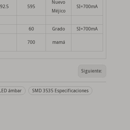
Nuevo
92.5
595
SI=700mA
Méjico
60
Grado
SI=700mA
700
mamá
Siguiente:
LED ámbar
SMD 3535 Especificaciones