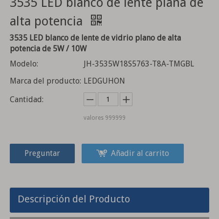
3535 LED blanco de lente plana de
alta potencia
3535 LED blanco de lente de vidrio plano de alta
potencia de 5W / 10W
Modelo:
JH-3535W18S5763-T8A-TMGBL
Marca del producto:
LEDGUHON
Cantidad:
Cuentas de lámpara LED de etapa de alta potencia 7070 30W
5050RGBWWVG seis en uno luz led mágica cuenta resaltada luz de escenario luz de paisaje 5050 cuenta de luz led a todo color
valores
999999
Preguntar
Añadir al carrito
Descripción del Producto