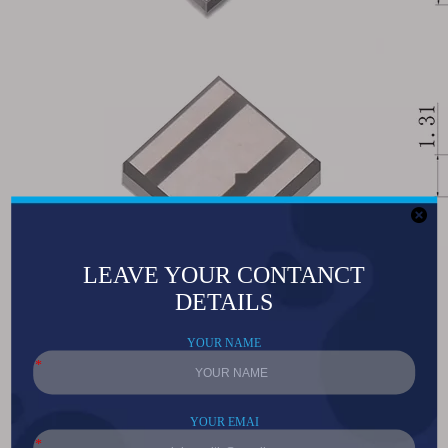
LED RGB de lente plana de alta potencia 5050 9W
5050 12W/20W LED RGBW de lente plana de alta potencia
5050 12W/20W Lente plana de alta potencia LED de temperatura dual
3535 Lente plana de alta potencia LED rojo
Descripción de productos