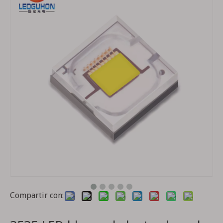
Ceramic 2016 Monocromio RGB 3W Alta potencia Ultra High Brillo Piscina Fuente de luz de luz Fuente de luz especial
Fabricantes al por mayor 5050 4-en-1 lámpara de belleza médica perlas instrumento de belleza gran fila de perlas de lámpara rojo amarillo azul tratamiento de luz instrumento fuente de luz
Fabricantes al por mayor 5050 cuentas de luz de belleza médica cuentas de luz de terapia de belleza terapia de luz de belleza médica 5050 tríada una lámpara de cuentas
Cuentas de lámpara LED de escenario de alta potencia 7070 RGB 3 en 1
Compartir con: