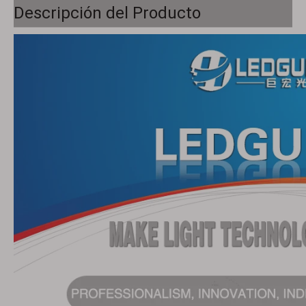
Descripción del Producto
Cuenta de lámpara led blanca 5050 de cerámica de alta potencia 15W sst-40 cuenta de lámpara para linterna 5050 cuenta de lámpara led blanca
Nueva cuenta de lámpara de temperatura de dos colores 3535, cuenta de lámpara LED blanca cálida de alta luz, cuenta de lámpara LED de temperatura de dos colores de cuatro núcleos 3535
5050 EMC avión 3W blanco smd led
5050 LED blanco de alta potencia 20W 6V/12V