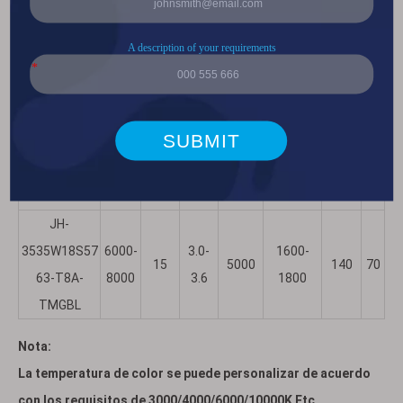
Ángul
Poten
Corrie
Flujo
número de
TMC(
Voltaj
o
cia
nte
luminoso
IRC
parte
K)
e (V)
(grad
(W)
(mA)
(lm)
os)
JH-
3535W18S40
6000-
3.0-
5
2000
660-700
140
70
47-T8A-
8000
3.6
TMGBL
2525 LED eutéctico de cerámica azul/verde
2525 LED eutéctico de cerámica esférica blanca
JH-
3535W18S57
6000-
3.0-
1600-
15
5000
140
70
63-T8A-
8000
3.6
1800
TMGBL
Nota:
La temperatura de color se puede personalizar de acuerdo
con los requisitos de 3000/4000/6000/10000K Etc.