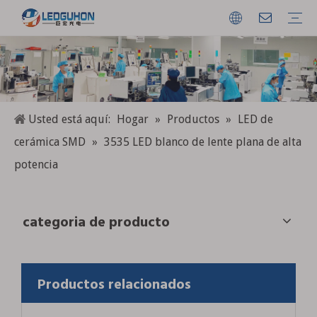
Espectro completo Espectro especial
LED de alta potencia
LED de cerámica SMD
LED SMD
Certificado
Usted está aquí:
Hogar
»
Productos
»
LED de
cerámica SMD
»
3535 LED blanco de lente plana de alta
potencia
categoria de producto
Productos relacionados