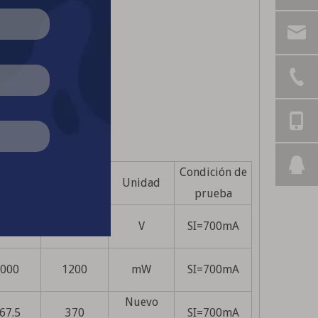
Condición de
cribe
máx.
Unidad
prueba
3.4
3.6
V
SI=700mA
000
1200
mW
SI=700mA
Nuevo
67.5
370
SI=700mA