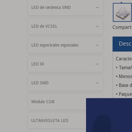
LED de cerámica SMD
LED de VCSEL
Comparti
Desc
LED espectrales especiales
Caracter
LED IR
• Tama
• Menor
LED SMD
• Base 
• Paque
Módulo COB
• Compo
• Opcion
ULTRAVIOLETA LED
Aplicac