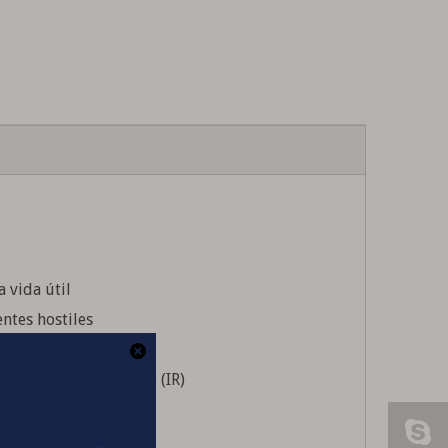
 vida útil
ntes hostiles
ioleta (UV), infrarrojo (IR)