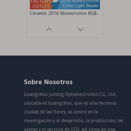
Ceramic 2016 Monocromio RGB 3W Alta potencia Ultra High Brillo Piscina Fuente de luz de luz Fuente de luz especial
Sobre Nosotros
Guangzhou Juhong Optoelectronics Co., Ltd.,
Fabricantes al por mayor 5050 4-en-1 lámpara de belleza médica perlas instrumento de belleza gran fila de perlas de lámpara rojo amarillo azul tratamiento de luz instrumento fuente de luz
ubicada en Guangzhou, que es una hermosa
ciudad de las flores, se centró en la
investigación y el desarrollo, la producción, las
ventas y el servicio de LED, así como en una