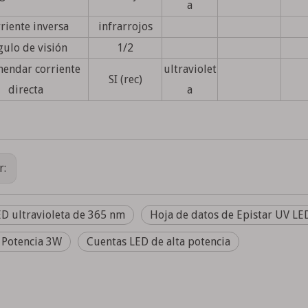
a
riente inversa
infrarrojos
ulo de visión
1/2
endar corriente
ultraviolet
SI (rec)
directa
a
r:
ED ultravioleta de 365 nm
Hoja de datos de Epistar UV L
 Potencia 3W
Cuentas LED de alta potencia