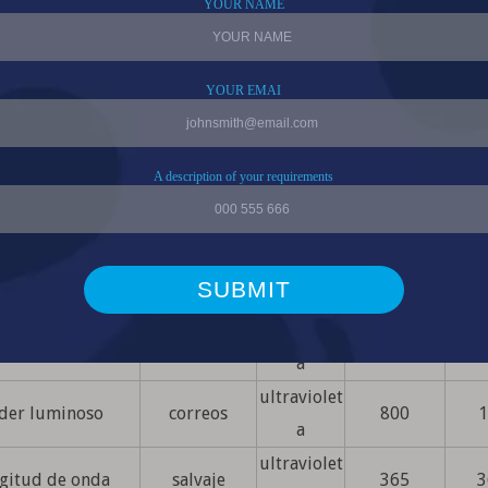
o UV, curado UV, marcado UV
o UV de tintas y lacas de impresión
cción de moneda
ta minerales y gemas fluorescentes
nación Interior/Exterior
Parámetro
Símbolo
Color
mínimo
Es
ultraviolet
nsión directa
FV
3.2
a
ultraviolet
der luminoso
correos
800
1
a
ultraviolet
gitud de onda
salvaje
365
3