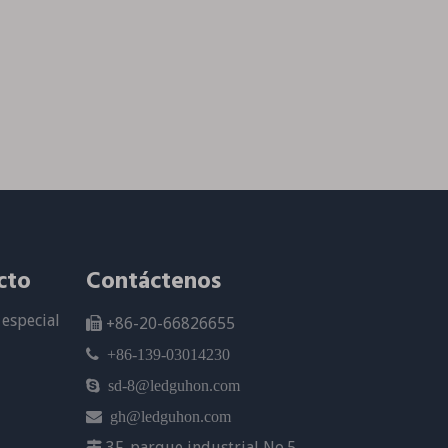
cto
Contáctenos
especial
+86-20-66826655


+86-139-03014230

sd-8@ledguhon.com

gh@ledguhon.com
3F, parque industrial No.5
