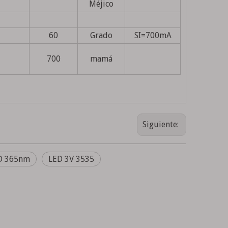
Méjico
60
Grado
SI=700mA
700
mamá
Siguiente:
ED 365nm
LED 3V 3535