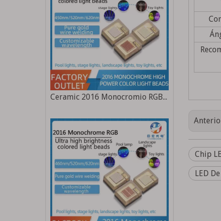
Cor
Áng
Recom
Ceramic 2016 Monocromio RGB 9W Alta potencia Ultra High Brillo Piscina Fuente de luz Fuente de luz de color especial
Anterio
Chip L
LED De