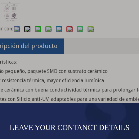
r con:
ripción del producto
ísticas:
ño pequeño, paquete SMD con sustrato cerámico
 resistencia térmica, mayor eficiencia lumínica
de cerámica con buena conductividad térmica para prolongar la
tes con Silicio,anti-UV, adaptables para una variedad de ambie
nentes SMD aptos para soldadura por reflujo
es de varios colores, rojo, verde, azul, blanco, amarillo, ultrav
iones Típicas: