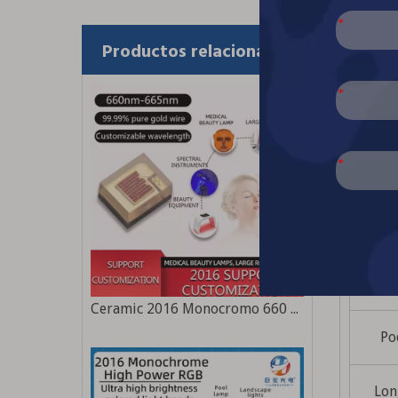
• Pegad
Productos relacionados
• Secad
• Inspe
• Detec
• Ilumi
Datos:
Te
Ceramic 2016 Monocromo 660 nm Fuente de luz LED de belleza de alta potencia de alta potencia
Po
Lon