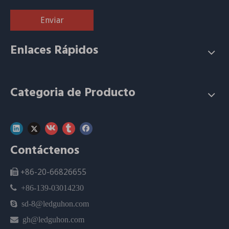
Enviar
Enlaces Rápidos
Categoria de Producto
Contáctenos
+86-20-66826655


+86-139-03014230

sd-8@ledguhon.com

gh@ledguhon.com