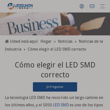
Espectro completo Espectro especial
LED de alta potencia
LED de cerámica SMD
LED SMD
Módulo COB
Certificado
Usted está aquí:
Hogar
»
Noticias
»
Noticias de la
Industria
»
Cómo elegir el LED SMD correcto
Cómo elegir el LED SMD
correcto
Preguntar
La tecnología LED SMD ha recorrido un largo camino en
los últimos años, y el 5050
LED SMD
es uno de los tipos