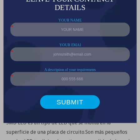
comunes son rojo, verde, azul y blanco.Sin embargo, hay
otros colores disponibles como el amarillo y el naranja.
El tipo de chip utilizado en el LED SMD también es un
factor importante a considerar al elegir un LED SMD.Hay
dos tipos de chips utilizados en los LED: chips de
montaje en superficie (SM) y chips de orificio pasante
(TH).Los chips de montaje en superficie son más
pequeños que los chips de orificio pasante y se pueden
montar en ambos lados de una placa de circuito.Los
chips de orificio pasante solo se pueden montar en un
lado de una placa de circuito.
LED 3030 SMD
SMD LED es un tipo de LED que se monta en la
superficie de una placa de circuito.Son más pequeños