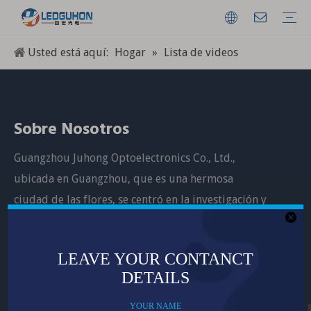
Usted está aquí:
Hogar
»
Lista de videos
Espectro completo Espectro especial
LED de alta potencia
LED de cerámica SMD
LED SMD
Certificado
Sobre Nosotros
Guangzhou Juhong Optoelectronics Co., Ltd.,
ubicada en Guangzhou, que es una hermosa
ciudad de las flores, se centró en la investigación y
el desarrollo, la producción, las ventas y el servicio
de LED, así como en una empresa de alta
tecnología.
Nuestra empresa fue fundada en 2009.